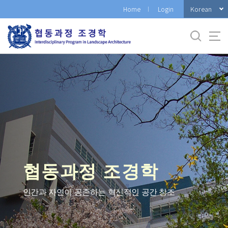
바
Korean
Home
Login
로
가
기
메
뉴
협동과정 조경학
인간과 자연이 공존하는 혁신적인 공간 창조